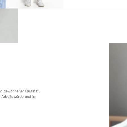
Weiche, natürliche und hautf
formbeständig. Schnell troc
ig gewonnener Qualität.
d Arbeitswürde und im