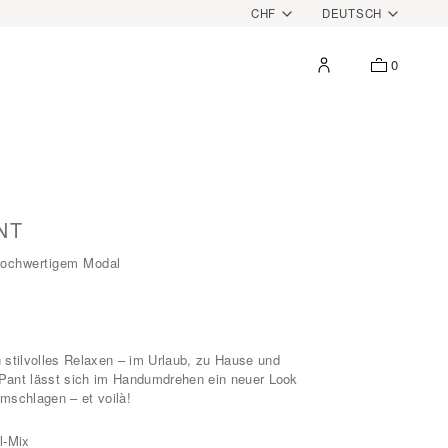
WÄHRUNG
SPRAC
CHF
DEUTSCH
0
Mein
Shopping
Account
Bag
NT
hochwertigem Modal
 stilvolles Relaxen – im Urlaub, zu Hause und
r Pant lässt sich im Handumdrehen ein neuer Look
mschlagen – et voilà!
l-Mix