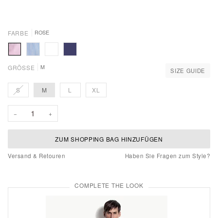
FARBE
ROSE
Rose
Lightblue
White
Navy
GRÖSSE
M
SIZE GUIDE
Stripe
VARIANTE
S
M
L
XL
AUSVERKAUFT
ODER
−
+
NICHT
VERFÜGBAR
ZUM SHOPPING BAG HINZUFÜGEN
Versand & Retouren
Haben Sie Fragen zum Style?
COMPLETE THE LOOK