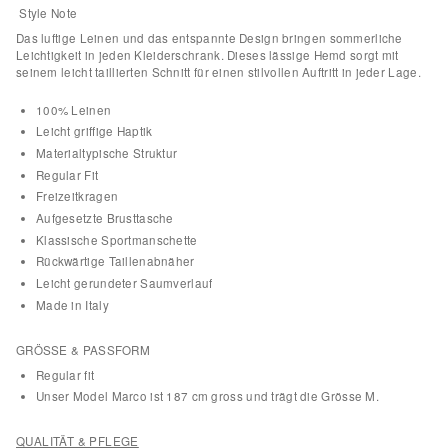
Style Note
Das luftige Leinen und das entspannte Design bringen sommerliche
Leichtigkeit in jeden Kleiderschrank. Dieses lässige Hemd sorgt mit
seinem leicht taillierten Schnitt für einen stilvollen Auftritt in jeder Lage.
100% Leinen
Leicht griffige Haptik
Materialtypische Struktur
Regular Fit
Freizeitkragen
Aufgesetzte Brusttasche
Klassische Sportmanschette
Rückwärtige Taillenabnäher
Leicht gerundeter Saumverlauf
Made in Italy
GRÖSSE & PASSFORM
Regular fit
Unser Model Marco ist 187 cm gross und trägt die Grösse M.
QUALITÄT & PFLEGE